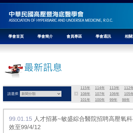
學會首頁
學會簡介
會員專區
學會通訊
相關
115年
114年
113年
112
請選擇:
108年
107年
106年
105
101年
100年
99年
98年
99.01.15
人才招募~敏盛綜合醫院招聘高壓氧科
效至99/4/12