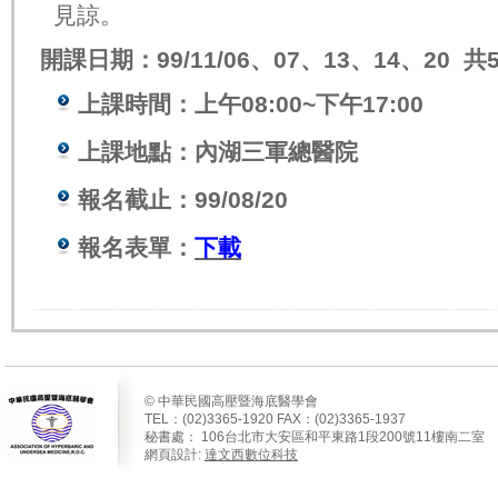
見諒。
開課日期：99/11/06、07、13、14、20 共
上課時間：上午08:00~下午17:00
上課地點：內湖三軍總醫院
報名截止：99/08/20
報名表單：
下載
© 中華民國高壓暨海底醫學會
TEL：(02)3365-1920 FAX：(02)3365-1937
秘書處：
106
台北市大安區和平東路
1
段
200
號
11
樓南二室
網頁設計:
達文西數位科技