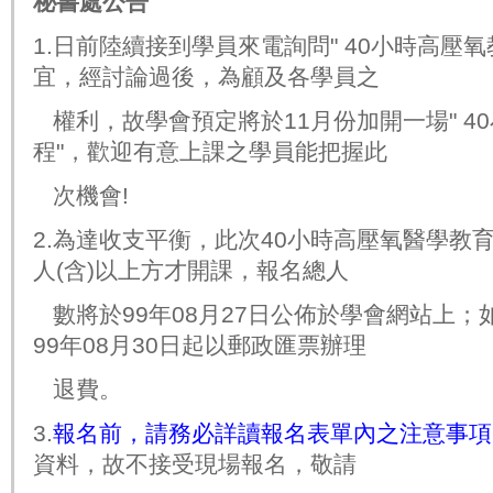
秘書處公告
1.日前陸續接到學員來電詢問" 40小時高壓
宜，經討論過
後，為顧及各學員之
權
利，故學會預定將於11月份加開一場" 4
程"，歡迎有意上課之學員能把握此
次機
會!
2.為達收支平衡，此次40小時高壓氧醫學教
人(含)以上
方才開課，報名總人
數
將於99年08月27日公佈於學會網站上；
99年08月30日起以郵政匯票辦理
退費。
3.
報名前，請務必詳讀報名表單內之注意事項
資料，故不接受現場報名，敬請