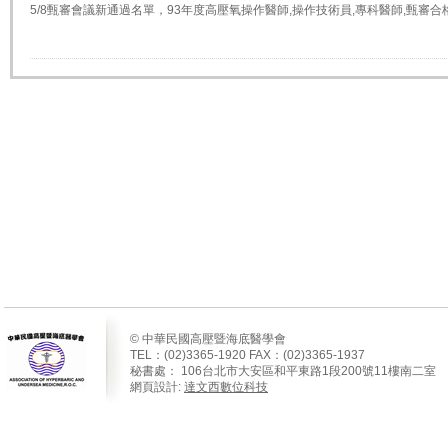
5/8甄審會議新通過名單，93年度高壓氧操作醫師,操作技術員,專科醫師,甄審
© 中華民國高壓暨海底醫學會
TEL：(02)3365-1920 FAX：(02)3365-1937
秘書處：
106
台北市大安區和平東路
1
段
200
號
11
樓南二室
網頁設計:
達文西數位科技