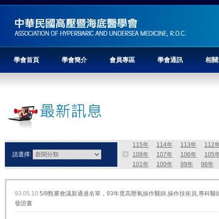
學會首頁
學會簡介
會員專區
學會通訊
相關
115年
114年
113年
112
請選擇:
108年
107年
106年
105
101年
100年
99年
98年
93.05.10
5/8甄審會議新通過名單，93年度高壓氧操作醫師,操作技術員,專科醫
發證書