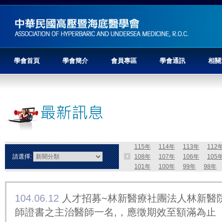
學會首頁
學會簡介
會員專區
學會通訊
相關
115年
114年
113年
112
請選擇:
108年
107年
106年
105
101年
100年
99年
98年
104.06.12
人才招募~林新醫療社團法人林新醫
師證書之主治醫師一名,，應徵期效至額滿為止