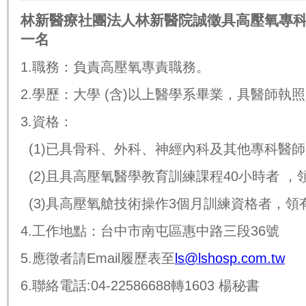
林新醫療社團法人林新醫院誠徵具高壓氧專
一名
1.
職務：負責高壓氧專責職務。
2.
學歷：大學
(
含
)
以上醫學系畢業，具醫師執照
3.
資格：
(1)
已具骨科、外科、神經內科及其他專科醫師
(2)
且具高壓氧醫學教育訓練課程
40
小時者
，
(3)
具高壓氧艙技術操作
3
個月訓練資格者，領
4.
工作地點：台中市南屯區惠中路三段
36
號
5.
應徵者請
Email
履歷表至
ls@lshosp.com.tw
6.
聯絡電話
:04-22586688
轉
1603
楊秘書