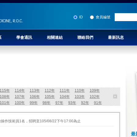
ID
會員編號
區
學會通訊
相關連結
聯絡我們
最新訊息
115年
114年
113年
112年
111年
110年
109年
108年
107年
106年
105年
104年
103年
102年
101年
100年
99年
98年
97年
93年
92年
91年
技術員1名，招聘至105/08/22下午17:00為止
最