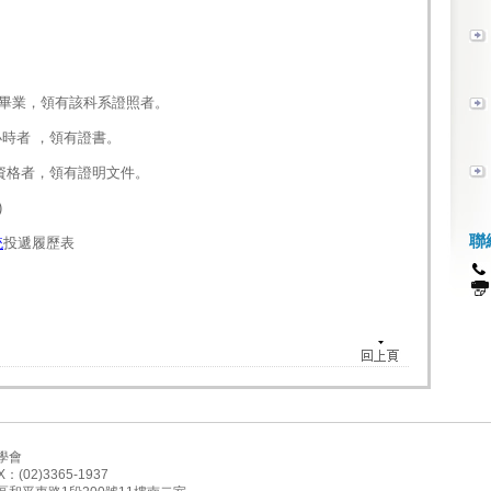
畢業，領有該科系證照者。
小時者
，
領有證書。
資格者，領有證明文件。
)
聯
統
投遞履歷表
學會
X：(02)3365-1937