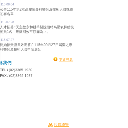
115.08.04
公告115年第2次高壓氧專科醫師及技術人員甄審
初審名單
115.07.28
人才招募~天主教永和耕莘醫院招聘高壓氧操艙技
術員1名，應徵期效至額滿為止。
115.07.27
開始接受證書效期將在115年09月27日屆滿之專
科醫師及技術人員申請展延
更多訊息
絡我們
TEL /
(02)3365-1920
FAX /
(02)3365-1937
快速導覽