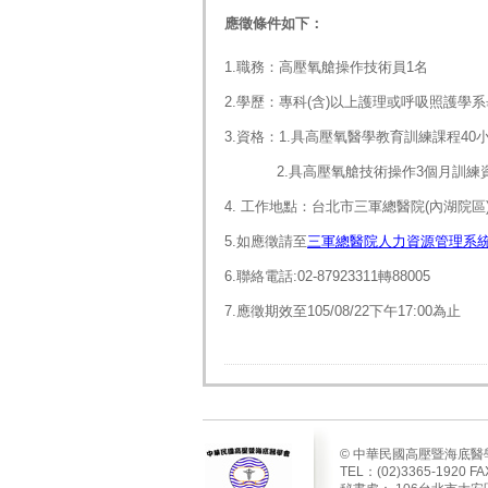
應徵條件如下：
1.
職務：高壓氧艙操作技術員
1
名
2.
學歷：專科
(
含
)
以上護理或呼吸照護學系
3.
資格：
1.
具高壓氧醫學教育訓練課程
40
2.
具高壓氧艙技術操作
3
個月訓練
4.
工作地點：台北市三軍總醫院
(
內湖院區
5.
如應徵請至
三軍總醫院人力資源管理系
6.
聯絡電話
:02-87923311
轉
88005
7.
應徵期效至
105/08/22
下午
17:00
為止
© 中華民國高壓暨海底醫
TEL：(02)3365-1920 FA