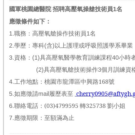
1
國軍桃園總醫院 招聘高壓氧操艙技術員
名
應徵條件如下：
職務：高壓氧艙操作技術員
名
1.
1
學歷：專科
含
以上護理或呼吸照護學系畢業
2.
(
)
資格：
具高壓氧醫學教育訓練課程
小時
3.
(1)
40
具高壓氧艙技術操作
個月訓練資
(2)
3
工作地點：桃園市龍潭區中興路
168
號
4.
如應徵請
履歷表至
cherry0905@aftygh.
5.
mail
聯絡電話：
(03)4799595
轉
325738
劉小姐
6.
應徵期限：至額滿為止
7.