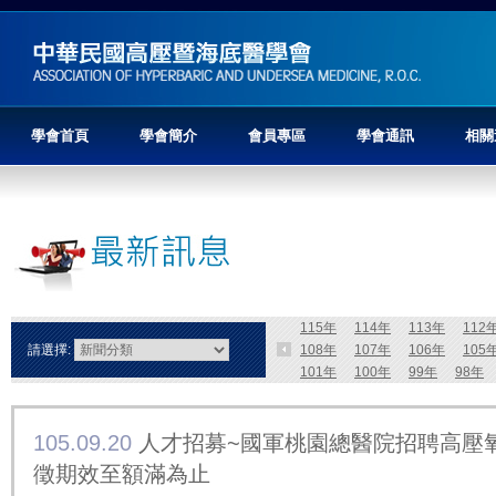
學會首頁
學會簡介
會員專區
學會通訊
相關
115年
114年
113年
112
請選擇:
108年
107年
106年
105
101年
100年
99年
98年
105.09.20
人才招募~國軍桃園總醫院招聘高壓
徵期效至額滿為止