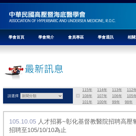
學會首頁
學會簡介
會員專區
學會通訊
相關
115年
114年
113年
112
請選擇:
108年
107年
106年
105
101年
100年
99年
98年
105.10.05
人才招募~彰化基督教醫院招聘高壓
招聘至105/10/10為止