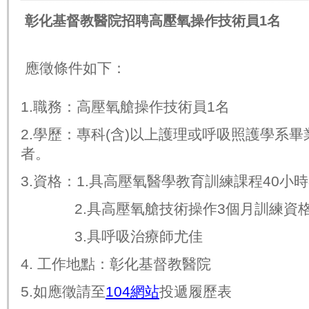
1
彰化基督教醫院招聘高壓氧操作技術員
名
應徵條件如下：
1.
職務：高壓氧艙操作技術員
1
名
2.
學歷：專科
(
含
)
以上護理或呼吸照護學系畢
者。
3.
資格：
1.
具高壓氧醫學教育訓練課程
40
小時
2.
具高壓氧艙技術操作
3
個月訓練資
3.
具呼吸治療師尤佳
4.
工作地點：彰化基督教醫院
5.
如應徵請至
104
網站
投遞履歷表