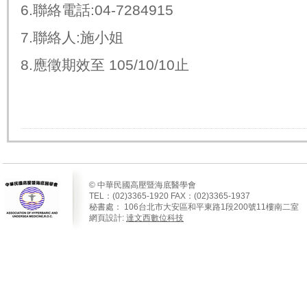
6.
聯絡電話
:04-7284915
7.
聯絡人
:
施小姐
8.
應徵期效至
105/10/10
止
© 中華民國高壓暨海底醫學會
TEL：(02)3365-1920 FAX：(02)3365-1937
秘書處：
106
台北市大安區和平東路
1
段
200
號
11
樓南二室
網頁設計:
達文西數位科技