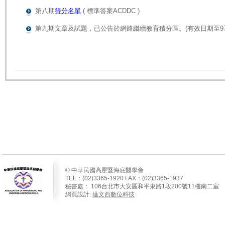
第八期
得分名單
( 標準答案ACDDC )
第九期
文章及試題，已公告於網路繼續教育積分區。
(有效日期至97/
© 中華民國高壓暨海底醫學會
TEL：(02)3365-1920 FAX：(02)3365-1937
秘書處：
106
台北市大安區和平東路
1
段
200
號
11
樓南二室
網頁設計:
達文西數位科技