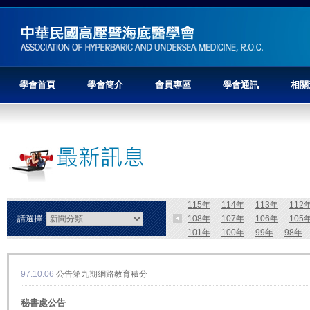
學會首頁
學會簡介
會員專區
學會通訊
相關
115年
114年
113年
112
請選擇:
108年
107年
106年
105
101年
100年
99年
98年
97.10.06
公告第九期網路教育積分
秘書處公告