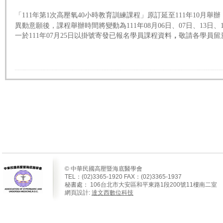
「
」
111年第1次高壓氧40小時教育訓練課程
原訂延至111年10月舉
異動意願後，課程舉辦時間將變動
為111年08月06日、07日、
13
日、
一於111年07月25日以掛號寄發已報名學員課程資料
，
敬請各學員留
© 中華民國高壓暨海底醫學會
TEL：(02)3365-1920 FAX：(02)3365-1937
秘書處：
106
台北市大安區和平東路
1
段
200
號
11
樓南二室
網頁設計:
達文西數位科技