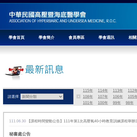
學會首頁
學會簡介
會員專區
學會通訊
相關
115年
114年
113年
112
請選擇:
108年
107年
106年
105
101年
100年
99年
98年
111.06.30
【課程時間變動公告】111年第1次高壓氧40小時教育訓練課程舉辦
秘書處公告