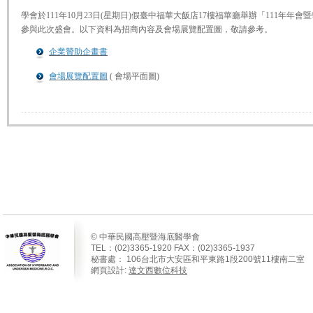
學會於111年10月23日(星期日)假臺中福華大飯店17樓福華廳舉辦「111年
參與此次盛會。以下資料為招商內容及會場展覽配置圖，敬請參考。
企業贊助企畫書
會場展覽配置圖
( 會場平面圖)
© 中華民國高壓暨海底醫學會
TEL：(02)3365-1920 FAX：(02)3365-1937
秘書處：
106
台北市大安區和平東路
1
段
200
號
11
樓南二室
網頁設計:
達文西數位科技