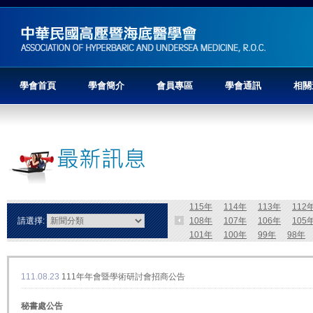
學會首頁
學會簡介
會員專區
學會通訊
相關
115年
114年
113年
112
請選擇:
108年
107年
106年
105
101年
100年
99年
98年
111.08.23
111年年會暨學術研討會招商公告
秘書處公告