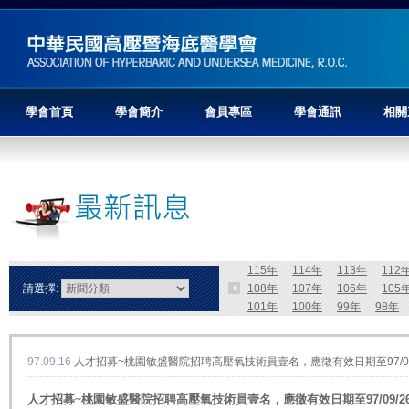
學會首頁
學會簡介
會員專區
學會通訊
相關
115年
114年
113年
112
請選擇:
108年
107年
106年
105
101年
100年
99年
98年
97.09.16
人才招募~桃園敏盛醫院招聘高壓氧技術員壹名，應徵有效日期至97/09
人才招募~桃園敏盛醫院招聘高壓氧技術員壹名，應徵有效日期至
97/09/2