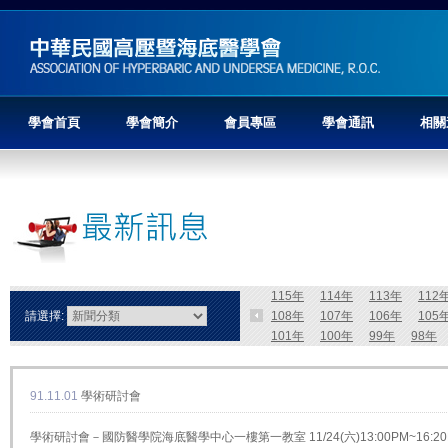
學會首頁
學會簡介
會員專區
學會通訊
相關
115年
114年
113年
112
請選擇:
108年
107年
106年
105
101年
100年
99年
98年
91.11.01
學術研討會
學術研討會－國防醫學院海底醫學中心一樓第一教室 11/24(六)13:00PM~16:2