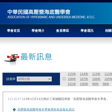
學會首頁
學會簡介
會員專區
學會通訊
相關
115年
114年
113年
112
請選擇:
108年
107年
106年
105
101年
100年
99年
98年
113.10.07
113年12月14日將於三軍總醫院舉辦「高壓暨海底醫學會冬季會」
高壓暨海底醫學會冬季會課程表及報名資訊