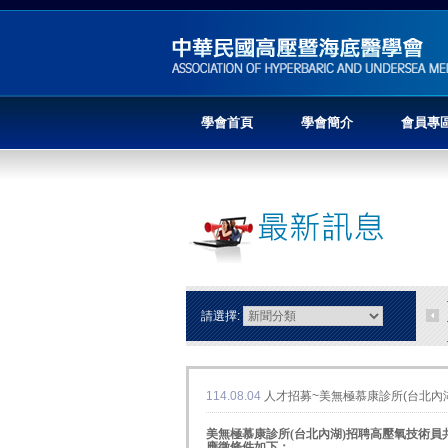
學會首頁
學會簡介
會員專
請選擇:
114.08.04
人才招募~美無極慕康診所(台北內
美無極慕康診所(台北內湖)招聘高壓氧技術員
應徵條件如下：