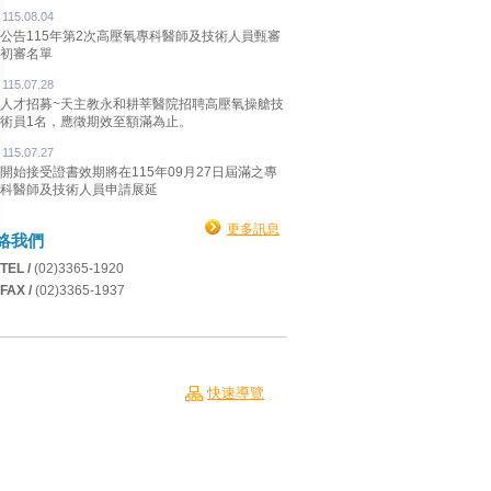
115.08.04
公告115年第2次高壓氧專科醫師及技術人員甄審
初審名單
115.07.28
人才招募~天主教永和耕莘醫院招聘高壓氧操艙技
術員1名，應徵期效至額滿為止。
115.07.27
開始接受證書效期將在115年09月27日屆滿之專
科醫師及技術人員申請展延
更多訊息
絡我們
TEL /
(02)3365-1920
FAX /
(02)3365-1937
快速導覽