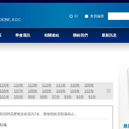
ID
會員編號
區
學會通訊
相關連結
聯絡我們
最新訊息
115年
114年
113年
112年
111年
110年
109年
108年
107年
106年
105年
104年
103年
102年
101年
100年
99年
98年
97年
93年
92年
91年
湖)招聘高壓氧技術員共2名，應徵期效至額滿為止。
共2名
最