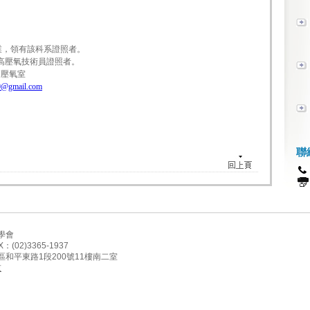
畢業，領有該科系證照者。
高壓氧技術員證照者。
高壓氧室
80@gmail.com
聯
學會
X：(02)3365-1937
區和平東路
1
段
200
號
11
樓南二室
技