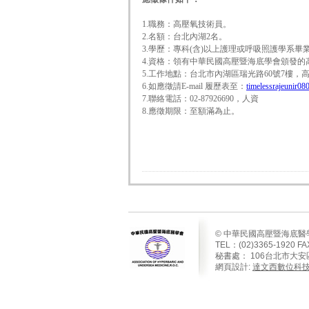
1.職務：高壓氧技術員。
2.名額：台北內湖2名。
3.學歷：專科(含)以上護理或呼吸照護學系
4.資格：領有中華民國高壓暨海底學會頒發的
5.工作地點：台北市內湖區瑞光路60號7樓，
6.如應徵請E-mail 履歷表至：
timelessrajeunir0
7.聯絡電話：02-87926690，人資
8.應徵期限：至額滿為止。
© 中華民國高壓暨海底醫
TEL：(02)3365-1920 FA
秘書處：
106
台北市大安
網頁設計:
達文西數位科