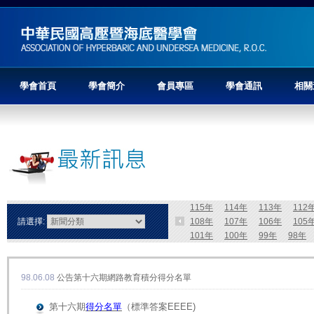
學會首頁
學會簡介
會員專區
學會通訊
相關
115年
114年
113年
112
請選擇:
108年
107年
106年
105
101年
100年
99年
98年
98.06.08
公告第十六期網路教育積分得分名單
第十六期
得分名單
（標準答案EEEE)