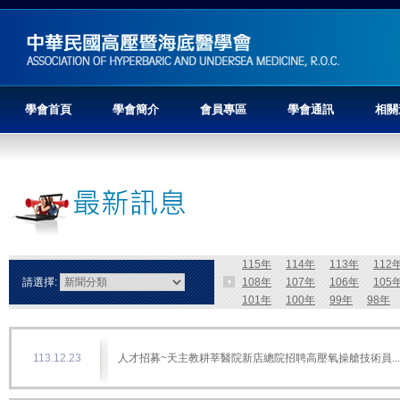
學會首頁
學會簡介
會員專區
學會通訊
相關
115年
114年
113年
112
請選擇:
108年
107年
106年
105
101年
100年
99年
98年
113.12.23
人才招募~天主教耕莘醫院新店總院招聘高壓氧操艙技術員...