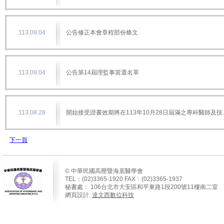
113.09.04
公告修正本會章程部份條文
113.09.04
公告第14屆理監事當選名單
113.08.28
開始接受證書效期將在113年10月28日屆滿之專科醫師及技..
下一頁
© 中華民國高壓暨海底醫學會
TEL：(02)3365-1920 FAX：(02)3365-1937
秘書處：
106
台北市大安區和平東路
1
段
200
號
11
樓南二室
網頁設計:
達文西數位科技