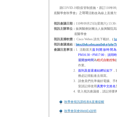
因COVID-19防疫管制措施
，
原訂110年
底醫學會秋季會
」
之現場
活動改為線上直播方
視訊會議日期：
110
年09月25日(星期六) 13:30-1
視訊主辦單位：
振興醫療財團法人振興醫院高壓
底醫學會
視訊直播軟體：
Cisco Webex 請先下載好
。
(
h
視訊會議連結：
https://chgh.webex.com/chgh-tc/j.ph
會議注意事項：
1.
活動當天
簽到開放時間為PM
PM16:30 ~PM17:00
；
須同時
退開放時間
為
程式自動控制
(
作業。
2.
簽到及簽退連結網址如下
，
務必記得點進去填寫。
3.
請會員們先準備好電腦、手
室請記得使用
真實中文
姓名
4.
登入視訊會議後，請記得要
秋季會視訊課程表&直播提醒
秋季會與會WebEx說明