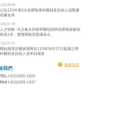
115.08.04
公告115年第2次高壓氧專科醫師及技術人員甄審
初審名單
115.07.28
人才招募~天主教永和耕莘醫院招聘高壓氧操艙技
術員1名，應徵期效至額滿為止。
115.07.27
開始接受證書效期將在115年09月27日屆滿之專
科醫師及技術人員申請展延
更多訊息
絡我們
TEL /
(02)3365-1920
FAX /
(02)3365-1937