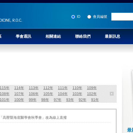
ID
會員編號
區
學會通訊
相關連結
聯絡我們
最新訊息
115年
114年
113年
112年
111年
110年
109年
108年
107年
106年
105年
104年
103年
102年
101年
100年
99年
98年
97年
93年
92年
91年
5日「高壓暨海底醫學會秋季會」改為線上直撥
最