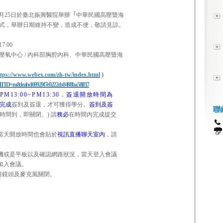
09月25日於臺北振興醫院舉辦
「
中華民國高壓暨海
式，舉辦日期維持不變，造成不便，敬請見諒。
7:00
氧中心 / 內科部胸腔內科、中華民國高壓暨海
ttps://www.webex.com/zh-tw/index.html
)
p?MTID=m8deabd69929f7e0222cb8488ba58ff17
13:00~PM13:30
，
簽退開放時間
為
完
成
簽到及簽退，才可獲得學分。
簽到及簽
聯
時間到，即關閉。) 請
務必
在時間內完成提交
當天開放時間也會
貼於
視訊直播聊天室內
，
請
機或是平板以及確認網路狀況，當天登入會議
加入會議。
將鏡頭及麥克風關閉。